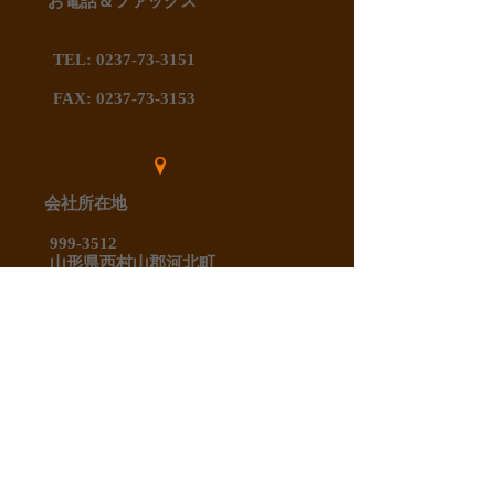
お電話＆ファックス
TEL:
0237-73-3151
FAX:
0237-73-3153
会社所在地
999-3512
山形県西村山郡
河北町
谷地
中央3-10-2
国道287号線沿い
Follow us