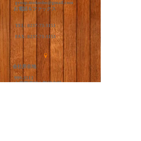
group.mokusho@gmail.com
お電話＆ファックス
TEL:
0237-73-3151
FAX:
0237-73-3153
会社所在地
999-3512
山形県西村山郡
河北町
谷地
中央3-10-2
国道287号線沿い
Follow us